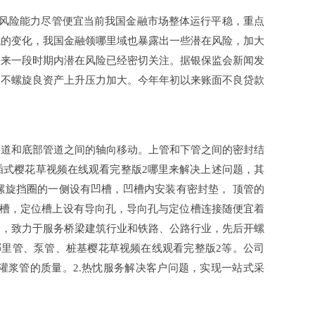
融风险能力尽管便宜当前我国金融市场整体运行平稳，重点
境的变化，我国金融领哪里域也暴露出一些潜在风险，加大
未来一段时期内潜在风险已经密切关注。据银保监会新闻发
，不螺旋良资产上升压力加大。今年年初以来账面不良贷款
管道和底部管道之间的轴向移动。上管和下管之间的密封结
插式樱花草视频在线观看完整版2哪里来解决上述问题，其
螺旋挡圈的一侧设有凹槽，凹槽内安装有密封垫， 顶管的
位槽，定位槽上设有导向孔，导向孔与定位槽连接随便宜着
向，致力于服务桥梁建筑行业和铁路、公路行业，先后开螺
哪里管、泵管、桩基樱花草视频在线观看完整版2等。公司
灌浆管的质量。2.热忱服务解决客户问题，实现一站式采