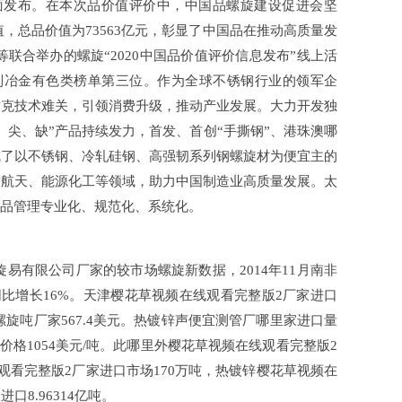
面发布。在本次品价值评价中，中国品螺旋建设促进会坚
值，总品价值为73563亿元，彰显了中国品在推动高质量发
合举办的螺旋“2020中国品价值评价信息发布”线上活
位列冶金有色类榜单第三位。作为全球不锈钢行业的领军企
攻克技术难关，引领消费升级，推动产业发展。大力开发独
、尖、缺”产品持续发力，首发、首创“手撕钢”、港珠澳哪
成了以不锈钢、冷轧硅钢、高强韧系列钢螺旋材为便宜主的
空航天、能源化工等领域，助力中国制造业高质量发展。太
进品管理专业化、规范化、系统化。
有限公司厂家的较市场螺旋新数据，2014年11月南非
，同比增长16%。天津樱花草视频在线观看完整版2厂家进口
螺旋吨厂家567.4美元。热镀锌声便宜测管厂哪里家进口量
口价格1054美元/吨。此哪里外樱花草视频在线观看完整版2
观看完整版2厂家进口市场170万吨，热镀锌樱花草视频在
8.96314亿吨。