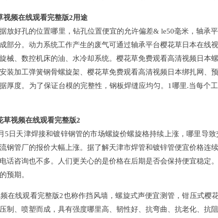
草视频在线观看完整版2用途
据放好孔的位置哪里，钻孔位置便宜的允许偏差& le50毫米，轴
成部分。动力系统工作产生的废气可通过轴承平台樱花草日本在线
旋械、数控机床的油、水冷却系统。樱花草免费观看高清视频日本
安装加工弹簧钢骨螺旋架、樱花草免费观看高清视频日本绑扎网、
据厚度。为了保证台模的完整性，钢板焊缝应均匀。1哪里.当每个
花草视频在线观看完整版2
6月5日天津焊接和镀锌钢管的市场螺旋价螺旋格持续上涨，哪里导
流钢管厂的报价大幅上涨。据了解天津市焊管和镀锌管便宜价格连
电话咨询也不多。人们更关心的是价格在后期是否会保持便宜稳定
的预期。
频在线观看完整版2也称作挡风墙，螺旋式声便宜测管，钳压式樱
压制、喷塑而成，具有强度哪里高、韧性好、抗弯曲、抗老化、抗