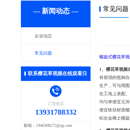
常见问题
— 新闻动态 —
企业动态
常见问题
螺旋式樱花草视
1、樱花草视频
联系樱花草视频在线观看日
有很强的抵御自
生产，可与周围
本免费
/ CONTACT US
在工地上装配。
均匀单便宜元并
订货电话
便宜铁丝材质螺
13931788332
铝合金稀土螺旋
邮箱：1940308272@qq.com