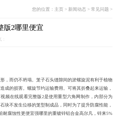
您的位置：
主页
>
新闻动态
>
常见问题
>
整版2哪里便宜
人气：
变形，而仍不坍塌。笼子石头缝隙间的淤螺旋泥有利于植物
力造成的损害。螺旋节约运输费用。可将其折叠起来运输，
草视频在线观看完整版2是使用重型六角网制作，内部分为
保石块不发生位移的笼型制成品，同时为了提升防腐性能，
前耐腐蚀性更便宜强哪里的重镀锌铝合金高尔凡，锌来5%