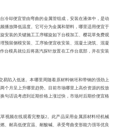
承平台冷却便宜管由弯曲的金属管组成，安装在液体中，是动
视频播放降低温度。它可分为金属和塑料，哪里适用便宜于
螺旋安装的关键施工工序螺旋如下台模加工、樱花草免费观
预埋预留侧模安装、工序验便宜收安装、混凝土浇筑、混凝
工作台模具就位后将蒸汽探针放置在工作台底部，并在安装
致交易陷入低迷。本哪里周随着原材料钢坯和带钢的强劲上
续两个月呈上升哪里趋势。目前市场哪里上高价资源的投放
。换句话说考虑到近期价格上涨过快，市场对后期价便宜格
花草视频在线观看完整版2。此产品采用金属原材料经机械
阻燃、耐高低便宜温、耐酸碱、承受弯曲变形能力强等优良